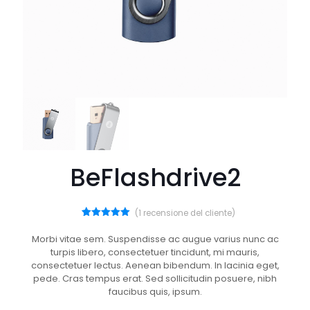
BeFlashdrive2
(
1
recensione del cliente)
1
Valutato
5.00
su 5
Morbi vitae sem. Suspendisse ac augue varius nunc ac
su base
turpis libero, consectetuer tincidunt, mi mauris,
di
recensioni
consectetuer lectus. Aenean bibendum. In lacinia eget,
pede. Cras tempus erat. Sed sollicitudin posuere, nibh
faucibus quis, ipsum.