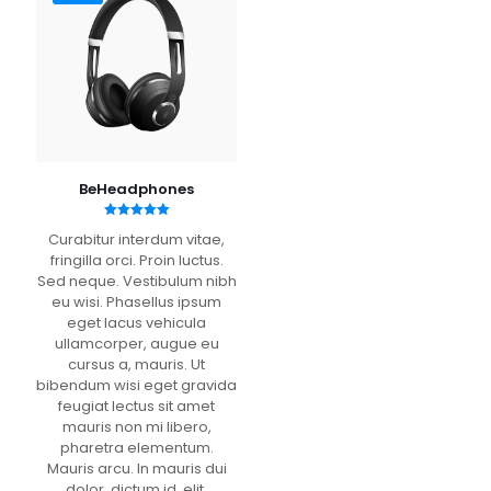
BeHeadphones
Valutato
Curabitur interdum vitae,
5.00
su 5
fringilla orci. Proin luctus.
Sed neque. Vestibulum nibh
eu wisi. Phasellus ipsum
eget lacus vehicula
ullamcorper, augue eu
cursus a, mauris. Ut
bibendum wisi eget gravida
feugiat lectus sit amet
mauris non mi libero,
pharetra elementum.
Mauris arcu. In mauris dui
dolor, dictum id, elit.