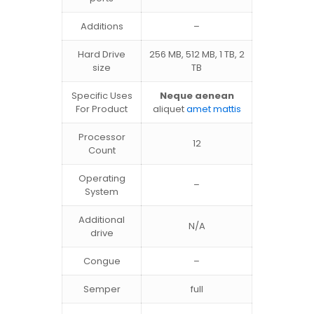
Additions
–
Hard Drive
256 MB, 512 MB, 1 TB, 2
size
TB
Specific Uses
Neque aenean
For Product
aliquet
amet mattis
Processor
12
Count
Operating
–
System
Additional
N/A
drive
Congue
–
Semper
full