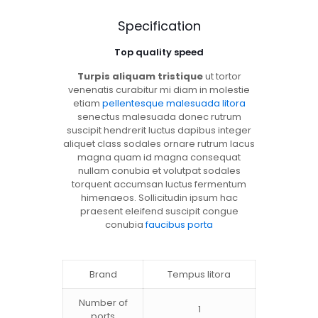
Specification
Top quality speed
Turpis aliquam tristique
ut tortor
venenatis curabitur mi diam in molestie
etiam
pellentesque malesuada litora
senectus malesuada donec rutrum
suscipit hendrerit luctus dapibus integer
aliquet class sodales ornare rutrum lacus
magna quam id magna consequat
nullam conubia et volutpat sodales
torquent accumsan luctus fermentum
himenaeos. Sollicitudin ipsum hac
praesent eleifend suscipit congue
conubia
faucibus porta
Brand
Tempus litora
Number of
1
ports