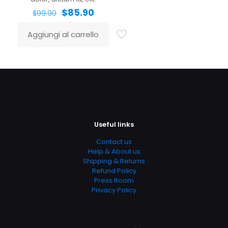
$
85.90
$
99.90
Aggiungi al carrello
Useful links
Contact us
Help & About us
Shipping & Returns
Refund Policy
Press Room
Privacy Policy