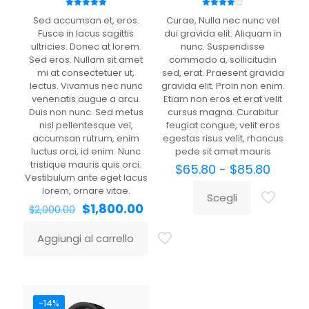
Valutato
Valutato
Sed accumsan et, eros.
Curae, Nulla nec nunc vel
5.00
4.00
su 5
su 5
Fusce in lacus sagittis
dui gravida elit. Aliquam in
ultricies. Donec at lorem.
nunc. Suspendisse
Sed eros. Nullam sit amet
commodo a, sollicitudin
mi at consectetuer ut,
sed, erat. Praesent gravida
Nome
*
lectus. Vivamus nec nunc
gravida elit. Proin non enim.
venenatis augue a arcu.
Etiam non eros et erat velit
Duis non nunc. Sed metus
cursus magna. Curabitur
Email
*
nisl pellentesque vel,
feugiat congue, velit eros
accumsan rutrum, enim
egestas risus velit, rhoncus
luctus orci, id enim. Nunc
pede sit amet mauris
Salva il mio nome, email e sito web in questo browser
tristique mauris quis orci.
per la prossima volta che commento.
$
65.80
-
$
85.80
Vestibulum ante eget lacus
lorem, ornare vitae.
Scegli
$
1,800.00
$
2,000.00
Aggiungi al carrello
-14%