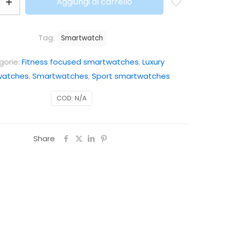
Aggiungi al carrello
Tag:
Smartwatch
gorie:
Fitness focused smartwatches
,
Luxury
watches
,
Smartwatches
,
Sport smartwatches
COD:
N/A
Share