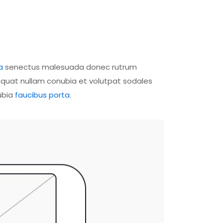
a
senectus malesuada donec rutrum
equat nullam conubia et volutpat sodales
ubia
faucibus porta
.