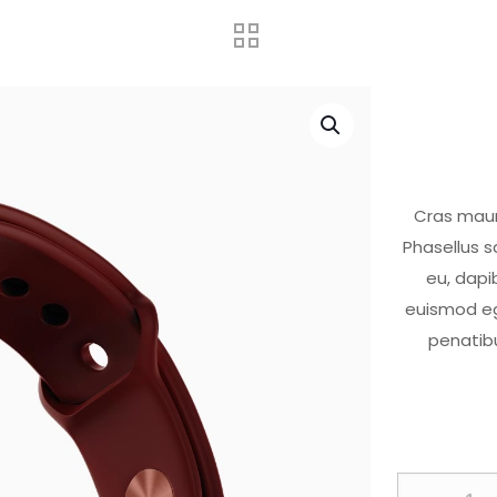
Cras mauri
Phasellus s
eu, dapib
euismod eg
penatibu