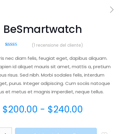
BeSmartwatch
(
1
recensione del cliente)
1
Valutato
5.00
su 5 su
s nec diam felis, feugiat eget, dapibus aliquam.
base di
recensioni
apien id aliquet mauris sit amet, mattis a, pretium
us risus. Sed nibh. Morbi sodales felis, interdum
et, purus. Integer adipiscing. Cum sociis natoque
s et metus et magnis imperdiet, neque tellus.
$
200.00
-
$
240.00