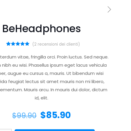
BeHeadphones
(
2
recensioni dei clienti)
2
Valutato
5.00
su 5
terdum vitae, fringilla orci. Proin luctus. Sed neque.
su base
di
 nibh eu wisi. Phasellus ipsum eget lacus vehicula
recensioni
er, augue eu cursus a, mauris. Ut bibendum wisi
ida feugiat lectus sit amet mauris non mi libero,
ementum. Mauris arcu. In mauris dui dolor, dictum
id, elit.
$
85.90
$
99.90