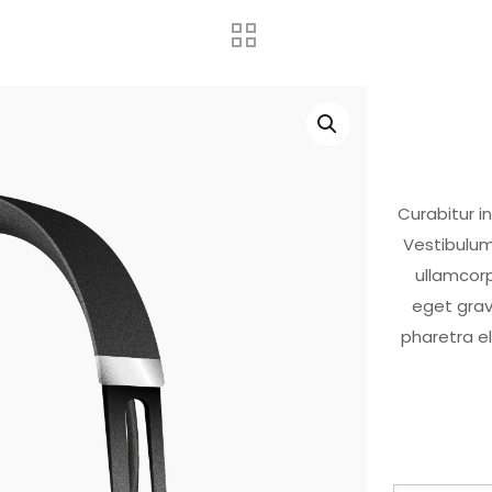
Curabitur in
Vestibulum
ullamcorp
eget grav
pharetra el