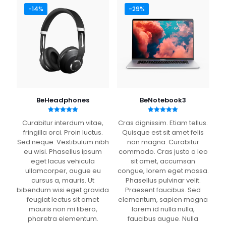
obbligatori sono contrassegnati
*
-14%
-29%
La tua valutazione
*
1 stella su 5
2 stelle su
3 stelle su
4 stelle su
5 stelle su
5
5
5
5
BeHeadphones
BeNotebook3
Valutato
Valutato
Curabitur interdum vitae,
Cras dignissim. Etiam tellus.
5.00
5.00
su 5
su 5
fringilla orci. Proin luctus.
Quisque est sit amet felis
Sed neque. Vestibulum nibh
non magna. Curabitur
eu wisi. Phasellus ipsum
commodo. Cras justo a leo
eget lacus vehicula
sit amet, accumsan
Nome
*
ullamcorper, augue eu
congue, lorem eget massa.
cursus a, mauris. Ut
Phasellus pulvinar velit.
bibendum wisi eget gravida
Praesent faucibus. Sed
Email
*
feugiat lectus sit amet
elementum, sapien magna
mauris non mi libero,
lorem id nulla nulla,
pharetra elementum.
faucibus augue. Nulla
Salva il mio nome, email e sito web in questo browser