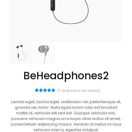
BeHeadphones2
(
1
recensione del cliente)
1
Valutato
5.00
su 5
Lacinia eget, lacinia eget, vestibulum vel, pellentesque at,
su base
gravida vel, tortor. Nulla ligula lorem odio est tincidunt
di
recensioni
mattis id, vehicula elit sed est. Quisque vehicula wisi,
posuere vehicula magna urna turpis vitae lectus sit amet,
consectetuer adipiscing mauris. Aenean ut metus mi risus
vehicula viverra, egestas volutpat.