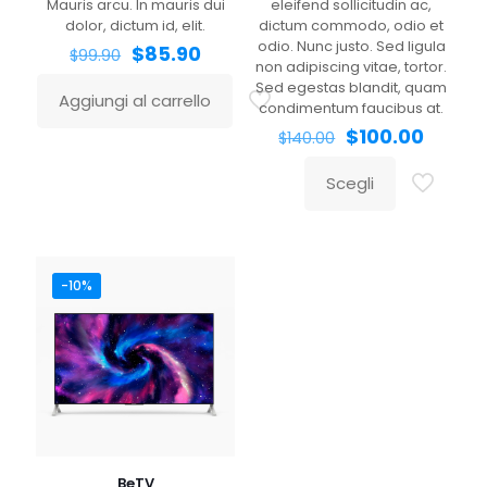
Mauris arcu. In mauris dui
eleifend sollicitudin ac,
per la prossima volta che commento.
dolor, dictum id, elit.
dictum commodo, odio et
odio. Nunc justo. Sed ligula
$
85.90
$
99.90
non adipiscing vitae, tortor.
Sed egestas blandit, quam
Aggiungi al carrello
condimentum faucibus at.
$
100.00
$
140.00
Scegli
-10%
BeTV