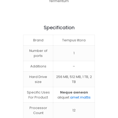
fermentum
Specification
Brand
Tempus litora
Number of
1
ports
Additions
–
Hard Drive
256 MB, 512 MB, 1 TB, 2
size
TB
Specific Uses
Neque aenean
For Product
aliquet
amet mattis
Processor
12
Count