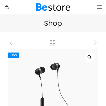
Shop
-25%