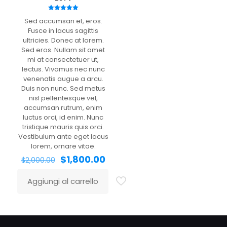
Valutato
Sed accumsan et, eros.
5.00
su 5
Fusce in lacus sagittis
ultricies. Donec at lorem.
Sed eros. Nullam sit amet
mi at consectetuer ut,
lectus. Vivamus nec nunc
venenatis augue a arcu.
Duis non nunc. Sed metus
nisl pellentesque vel,
accumsan rutrum, enim
luctus orci, id enim. Nunc
tristique mauris quis orci.
Vestibulum ante eget lacus
lorem, ornare vitae.
$
1,800.00
$
2,000.00
Aggiungi al carrello