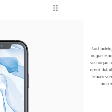
Sed lacinia
augue. Maec
vel neque ut
amet dui. Ali
Mauris veh
arcu 