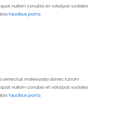
equat nullam conubia et volutpat sodales
ubia
faucibus porta
.
a
senectus malesuada donec rutrum
equat nullam conubia et volutpat sodales
ubia
faucibus porta
.