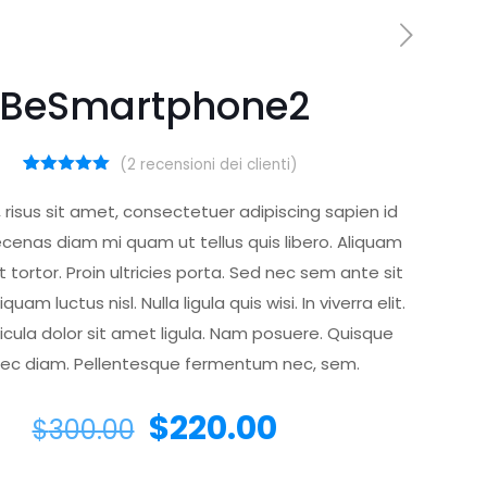
BeSmartphone2
(
2
recensioni dei clienti)
2
Valutato
5.00
su 5
, risus sit amet, consectetuer adipiscing sapien id
su base
di
enas diam mi quam ut tellus quis libero. Aliquam
recensioni
 tortor. Proin ultricies porta. Sed nec sem ante sit
quam luctus nisl. Nulla ligula quis wisi. In viverra elit.
icula dolor sit amet ligula. Nam posuere. Quisque
nec diam. Pellentesque fermentum nec, sem.
$
220.00
$
300.00