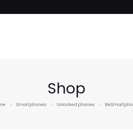
Shop
me
Smartphones
Unlocked phones
BeSmartpho