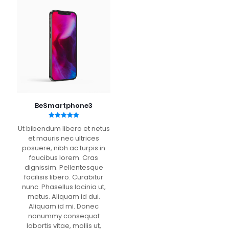
opzioni
Le
possono
opzioni
essere
possono
scelte
essere
nella
scelte
pagina
nella
del
pagina
prodotto
del
prodotto
BeSmartphone3
Valutato
Ut bibendum libero et netus
5.00
su 5
et mauris nec ultrices
posuere, nibh ac turpis in
faucibus lorem. Cras
dignissim. Pellentesque
facilisis libero. Curabitur
nunc. Phasellus lacinia ut,
metus. Aliquam id dui.
Aliquam id mi. Donec
nonummy consequat
lobortis vitae, mollis ut,