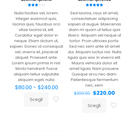
Valutato
Valutato
Nulla facilisis vel, lorem.
Sed lacinia, risus sit amet,
3.00
5.00
su 5
su 5
Integer euismod quis,
consectetuer adipiscing
lacinia quis, faucibus orci
sapien id augue. Maecenas
vitae lacinia id, elit.
diam mi quam ut tellus quis
Curabitur eget dolor in
libero. Aliquam vel neque ut
neque. Etiam dictum ut,
tortor. Proin ultricies porta.
sapien. Donec id consequat
Sed nec sem ante sit amet
vel, viverra et, placerat
dui. Aliquam luctus nisl. Nulla
aliquet. Praesent ante.
ligula quis wisi. In viverra elit.
Lorem ipsum primis in nisl.
Mauris vehicula dolor sit
Morbi hendrerit. Fusce
amet ligula. Nam posuere.
aliquam tellus vulputate
Quisque arcu nec diam.
aliquam eget, nulla.
Pellentesque fermentum
nec, sem.
Fascia
$
80.00
-
$
240.00
di
Il
Il
$
220.00
$
300.00
prezzo:
prezzo
prezz
Scegli
Questo
da
originale
attual
Scegli
prodotto
Questo
$80.00
era:
è:
ha
prodotto
a
$300.00.
$220.0
più
ha
$240.00
varianti.
più
Le
varianti.