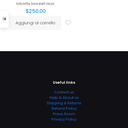
lobortis laoreet risus.
$
250.00
Aggiungi al carrello
Useful links
Contact us
Help & About us
Shipping & Returns
Refund Policy
Press Room
Privacy Policy