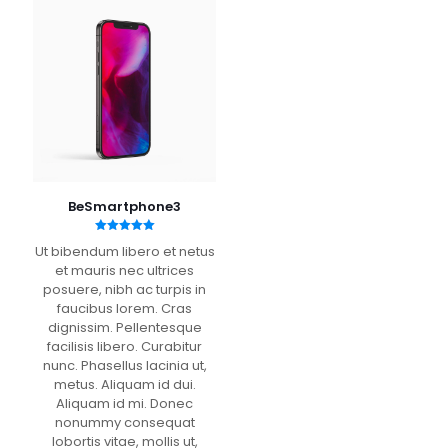
opzioni
Le
possono
opzioni
essere
possono
scelte
essere
nella
scelte
pagina
nella
del
pagina
prodotto
del
prodotto
BeSmartphone3
Valutato
Ut bibendum libero et netus
5.00
su 5
et mauris nec ultrices
posuere, nibh ac turpis in
faucibus lorem. Cras
dignissim. Pellentesque
facilisis libero. Curabitur
nunc. Phasellus lacinia ut,
metus. Aliquam id dui.
Aliquam id mi. Donec
nonummy consequat
lobortis vitae, mollis ut,