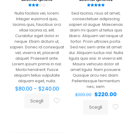
Valutato
Valutato
Nulla facilisis vel, lorem.
Sed lacinia, risus sit amet,
3.00
5.00
su 5
su 5
Integer euismod quis,
consectetuer adipiscing
lacinia quis, faucibus orci
sapien id augue. Maecenas
vitae lacinia id, elit.
diam mi quam ut tellus quis
Curabitur eget dolor in
libero. Aliquam vel neque ut
neque. Etiam dictum ut,
tortor. Proin ultricies porta.
sapien. Donec id consequat
Sed nec sem ante sit amet
vel, viverra et, placerat
dui. Aliquam luctus nisl. Nulla
aliquet. Praesent ante.
ligula quis wisi. In viverra elit.
Lorem ipsum primis in nisl.
Mauris vehicula dolor sit
Morbi hendrerit. Fusce
amet ligula. Nam posuere.
aliquam tellus vulputate
Quisque arcu nec diam.
aliquam eget, nulla.
Pellentesque fermentum
nec, sem.
Fascia
$
80.00
-
$
240.00
di
Il
Il
$
220.00
$
300.00
prezzo:
prezzo
prezz
Scegli
Questo
da
originale
attual
Scegli
prodotto
Questo
$80.00
era:
è:
ha
prodotto
a
$300.00.
$220.0
più
ha
$240.00
varianti.
più
Le
varianti.