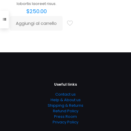
lobortis laoreet risus.
$
250.00
Aggiungi al carrello
Useful links
Contact us
Help & About us
Shipping & Returns
Refund Policy
Press Room
Privacy Policy